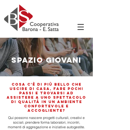
SPAZio giovani
Cosa c’è di più bello che
uscire di casa, fare pochi
passi e trovarsi ad
assistere a uno spettacolo
di qualità in un ambiente
confortevole e
accogliente?
Qui possono nascere progetti culturali, creativi e
sociali, prendere forma laboratori, incontri,
momenti di aggregazione e iniziative autogestite.