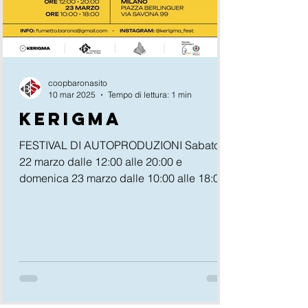
coopbaronasito
10 mar 2025
Tempo di lettura: 1 min
KERIGMA
FESTIVAL DI AUTOPRODUZIONI Sabato
22 marzo dalle 12:00 alle 20:00 e
domenica 23 marzo dalle 10:00 alle 18:00
Spazio Seicentro , Piazza Berlinguer, Via
Savona 99, Milano Con l’obiettivo di
promuovere la cultura delle autoproduzioni
e creare un’occasione di incontro e dialogo
tra artisti e pubblico, dopo l’esperienza
positiva della prima edizione, si ripresenta
Kerigma Festival. Kerigma ospiterà una