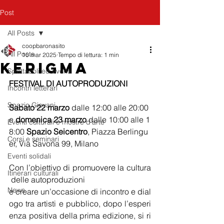
Post
All Posts
coopbaronasito
All Posts
10 mar 2025
Tempo di lettura: 1 min
KERIGMA
Spettacoli ed eventi
FESTIVAL DI AUTOPRODUZIONI
Incontri letterari
Spazio Giovani
Sabato 22 marzo 
dalle 12:00 alle 20:00 
e 
domenica 23 marzo 
dalle 10:00 alle 1
Eventi culturali e mostre d'arte
8:00 
Spazio Seicentro
, Piazza Berlingu
Corsi e seminari
er, Via Savona 99, Milano 
Eventi solidali
Con l’obiettivo di promuovere la cultura
Itinerari culturali
 delle autoproduzioni 
News
e creare un’occasione di incontro e dial
ogo tra artisti e pubblico, dopo l’esperi
enza positiva della prima edizione, si ri