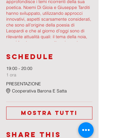
approfondisce i temi ricorrenti della sua
poetica. Noemi Di Gioia e Giuseppe Tarditi
hanno sviluppato, utilizzando approcci
innovativi, aspetti scarsamente considerati,
che sono all’origine della poesia di
Leopardi e che al giorno d’oggi sono di
rilevante attualità quali: il tema della noia,
considerata non come atteggiamento
sterile, ma come espressione di grandezza
d’animo; la contraddizione tra la ricerca
Schedule
dell’assoluto e l’essere segmento della
società; la conflittualità tra la gioia di vivere,
19:00 - 20:00
istintiva in Leopardi, e la ragione limitante e
1 ora
soffocante; lo sforzo di opporsi
all’incessante trascorrere del tempo
PRESENTAZIONE
attraverso il ricorso alla ciclicità della vita; il
Cooperativa Barona E Satta
rapporto con la madre che si riflette sulla
natura, vista come madre e matrigna.
Gli autori, che saranno intervistati da
Mostra tutti
Massimo Milone, risponderanno alle
domande che il pubblico porrà.
Share This